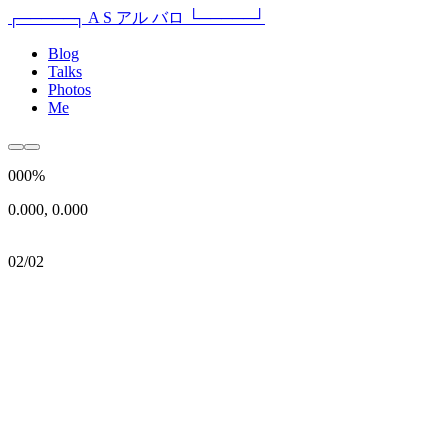
┌─────┐
A S
アル
バロ
└─────┘
Blog
Talks
Photos
Me
000%
0.000, 0.000
02/02